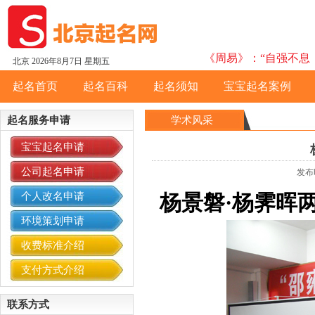
《周易》：“自强不息，
北京
2026年8月7日 星期五
起名首页
起名百科
起名须知
宝宝起名案例
起名服务申请
学术风采
宝宝起名申请
公司起名申请
发布
个人改名申请
杨景磐·杨霁晖
环境策划申请
收费标准介绍
支付方式介绍
联系方式