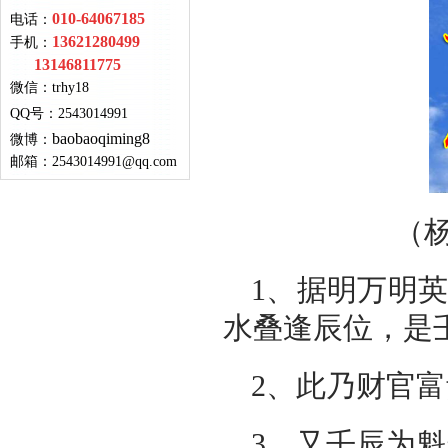
010-64067185
电话：
13621280499
手机：
13146811775
微信：
trhy18
QQ号
：
2543014991
baobaoqiming8
微博：
邮箱：
2543014991@qq.com
（
1、据明万明
水叠逢辰位，是
2、此乃财官
3、又壬辰为