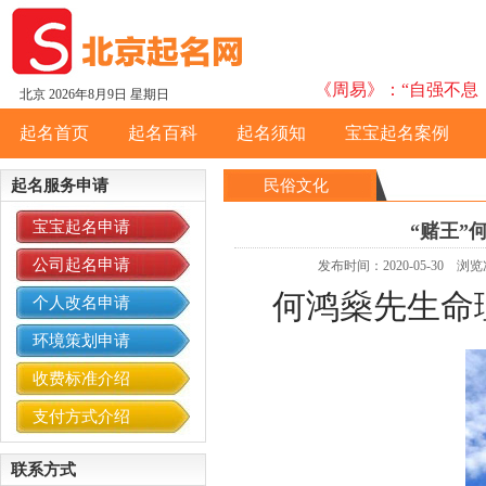
《周易》：“自强不息，
北京
2026年8月9日 星期日
起名首页
起名百科
起名须知
宝宝起名案例
起名服务申请
民俗文化
宝宝起名申请
“赌王”
公司起名申请
发布时间：2020-05-30
何鸿燊先生命
个人改名申请
环境策划申请
收费标准介绍
支付方式介绍
联系方式